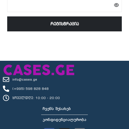
ᲠᲔᲒᲘᲡᲢᲠᲐᲪᲘᲐ
info@cases.ge
(+995) 598 828 848
ყოველდღე: 10:00 - 20:00
ᲩᲕᲔᲜᲡ ᲨᲔᲡᲐᲮᲔᲑ
ᲙᲝᲜᲤᲘᲓᲔᲜᲪᲘᲐᲚᲣᲠᲝᲑᲐ