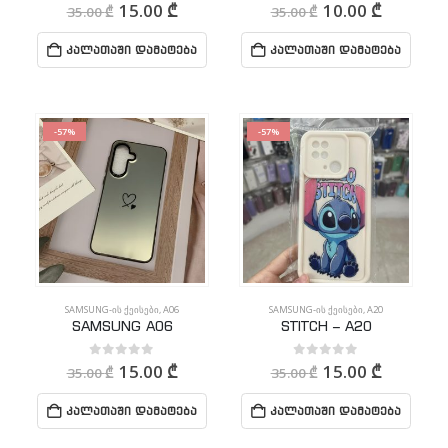
0
out of 5
0
out of 5
15.00
₾
10.00
₾
35.00
₾
35.00
₾
ᲙᲐᲚᲐᲗᲐᲨᲘ ᲓᲐᲛᲐᲢᲔᲑᲐ
ᲙᲐᲚᲐᲗᲐᲨᲘ ᲓᲐᲛᲐᲢᲔᲑᲐ
-57%
-57%
SAMSUNG-ᲘᲡ ᲥᲔᲘᲡᲔᲑᲘ
,
A06
SAMSUNG-ᲘᲡ ᲥᲔᲘᲡᲔᲑᲘ
,
A20
SAMSUNG A06
STITCH – A20
0
out of 5
0
out of 5
15.00
₾
15.00
₾
35.00
₾
35.00
₾
ᲙᲐᲚᲐᲗᲐᲨᲘ ᲓᲐᲛᲐᲢᲔᲑᲐ
ᲙᲐᲚᲐᲗᲐᲨᲘ ᲓᲐᲛᲐᲢᲔᲑᲐ