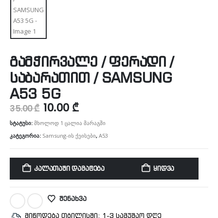
გამჭირვალე / ფერადი /
საბარათით / SAMSUNG
A53 5G
10.00
₾
35.00
₾
სტატუსი:
მხოლოდ 1 ცალია მარაგში
კატეგორია:
Samsung-ის ქეისები
,
A53
ᲙᲐᲚᲐᲗᲐᲨᲘ ᲓᲐᲛᲐᲢᲔᲑᲐ
ᲧᲘᲓᲕᲐ
ᲨᲔᲜᲐᲮᲕᲐ
მიწოდება თბილისში: 1-3 სამუშაო დღე