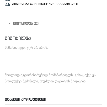
მიწოდება რეგიონში: 1-5 სამუშაო დღე
ᲛᲘᲛᲝᲮᲘᲚᲕᲐ (0)
მიმოხილვა
მიმოხილვები ჯერ არ არის.
მხოლოდ ავტორიზირებულ მომხმარებელს, ვისაც აქვს ეს
პროდუქტი შეძენილი, შეუძლია დატოვოს შეფასება.
ᲛᲡᲒᲐᲕᲡᲘ ᲞᲠᲝᲓᲣᲥᲢᲔᲑᲘ